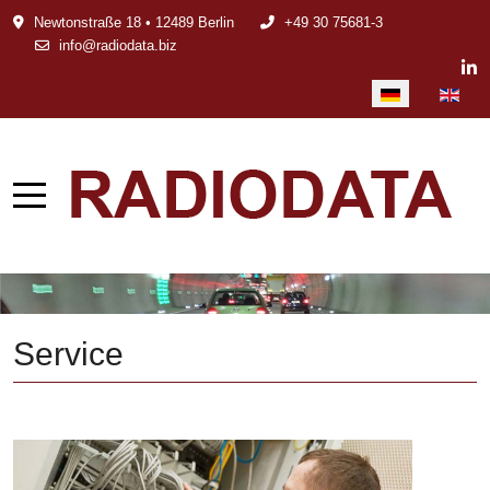
Newtonstraße 18 • 12489 Berlin
+49 30 75681-3
info@radiodata.biz
Sprache auswählen
Service